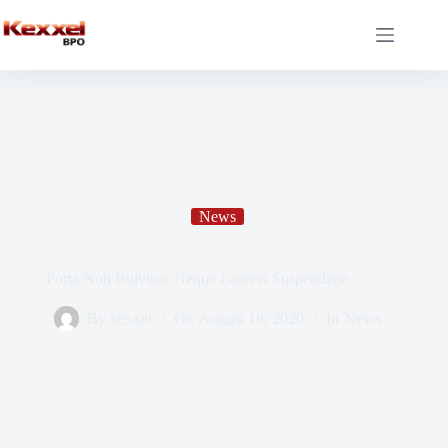
News
Porta Non Bulvinar Neque Laoreet Suspendisse
By
kexxel
On
August 18, 2020
In
News