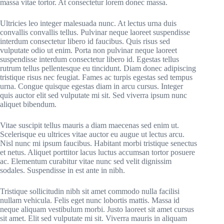
massa vitae tortor. At consectetur lorem donec massa.
Ultricies leo integer malesuada nunc. At lectus urna duis
convallis convallis tellus. Pulvinar neque laoreet suspendisse
interdum consectetur libero id faucibus. Quis risus sed
vulputate odio ut enim. Porta non pulvinar neque laoreet
suspendisse interdum consectetur libero id. Egestas tellus
rutrum tellus pellentesque eu tincidunt. Diam donec adipiscing
tristique risus nec feugiat. Fames ac turpis egestas sed tempus
urna. Congue quisque egestas diam in arcu cursus. Integer
quis auctor elit sed vulputate mi sit. Sed viverra ipsum nunc
aliquet bibendum.
Vitae suscipit tellus mauris a diam maecenas sed enim ut.
Scelerisque eu ultrices vitae auctor eu augue ut lectus arcu.
Nisl nunc mi ipsum faucibus. Habitant morbi tristique senectus
et netus. Aliquet porttitor lacus luctus accumsan tortor posuere
ac. Elementum curabitur vitae nunc sed velit dignissim
sodales. Suspendisse in est ante in nibh.
Tristique sollicitudin nibh sit amet commodo nulla facilisi
nullam vehicula. Felis eget nunc lobortis mattis. Massa id
neque aliquam vestibulum morbi. Justo laoreet sit amet cursus
sit amet. Elit sed vulputate mi sit. Viverra mauris in aliquam